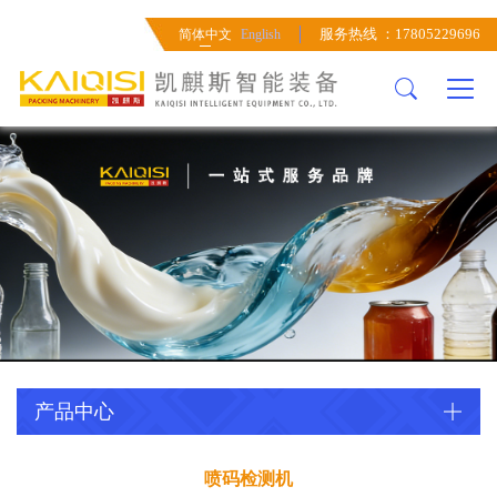
关于我们
产品中心
案例展示
新闻资讯
无菌灌装系统
灌装系统
服务热线 ：17805229696
简体中文
English
公司简介
无菌灌装系统
工程案例
行业咨讯
无菌灌装机
易拉罐灌装机
企业文化
灌装系统
工程方案
公司新闻
无菌辅机单元
水灌装机
发展历程
水处理系统
玻璃瓶灌装机
人才招聘
前期调配系统
超洁净灌装机
吹瓶系统
后端包装系统
检测设备
产品中心
喷码检测机