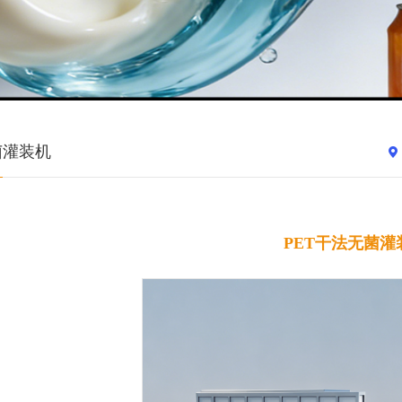
菌灌装机
PET干法无菌灌