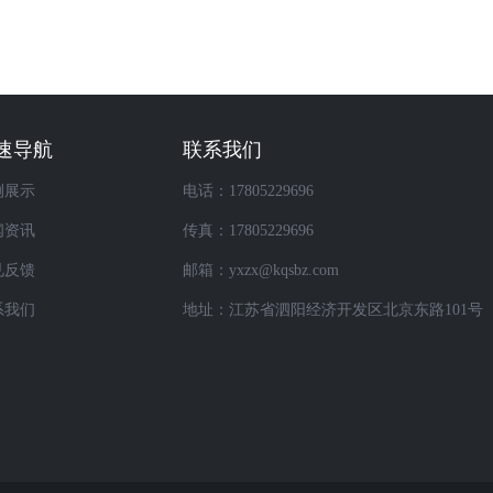
速导航
联系我们
例展示
电话：17805229696
闻资讯
传真：17805229696
见反馈
邮箱：yxzx@kqsbz.com
系我们
地址：江苏省泗阳经济开发区北京东路101号