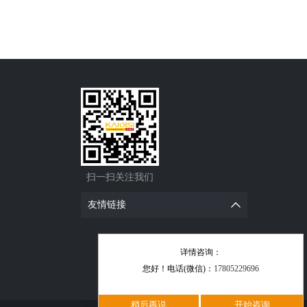
扫一扫关注我们
友情链接
详情咨询：
您好！电话(微信)：
17805229696
稍后再说
开始咨询