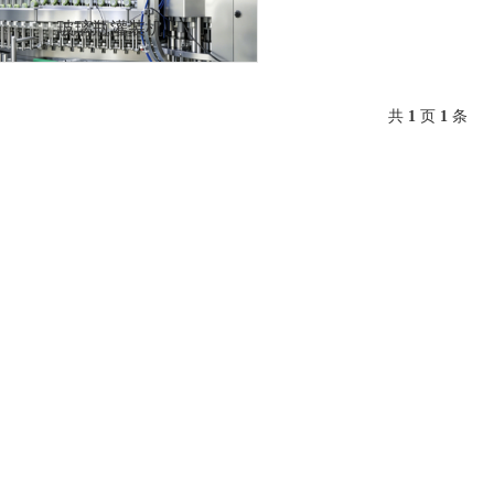
玻璃瓶灌装机
共
1
页
1
条