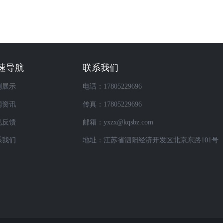
速导航
联系我们
例展示
电话：17805229696
闻资讯
传真：17805229696
见反馈
邮箱：yxzx@kqsbz.com
系我们
地址：江苏省泗阳经济开发区北京东路101号