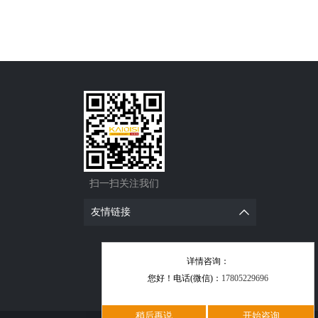
扫一扫关注我们
友情链接
详情咨询：
您好！电话(微信)：
17805229696
稍后再说
开始咨询