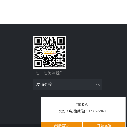
扫一扫关注我们
友情链接
详情咨询：
您好！电话(微信)：
17805229696
稍后再说
开始咨询