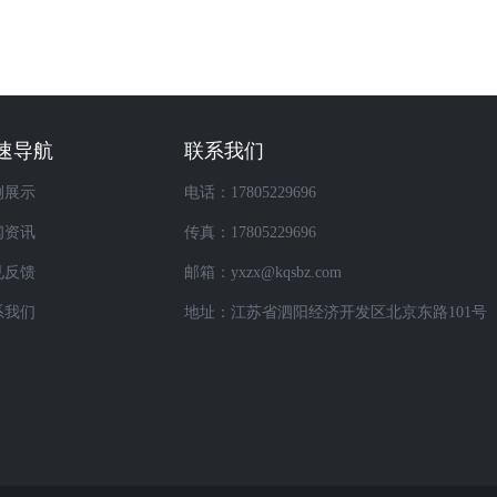
速导航
联系我们
例展示
电话：17805229696
闻资讯
传真：17805229696
见反馈
邮箱：yxzx@kqsbz.com
系我们
地址：江苏省泗阳经济开发区北京东路101号