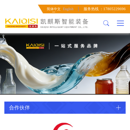
关于我们
产品中心
案例展示
新闻资讯
无菌灌装系统
灌装系统
服务热线 ：17805229696
简体中文
English
公司简介
无菌灌装系统
工程案例
行业咨讯
无菌灌装机
易拉罐灌装机
企业文化
灌装系统
工程方案
公司新闻
无菌辅机单元
水灌装机
发展历程
水处理系统
玻璃瓶灌装机
人才招聘
前期调配系统
超洁净灌装机
吹瓶系统
后端包装系统
检测设备
合作伙伴