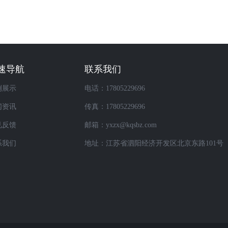
速导航
联系我们
例展示
电话：17805229696
闻资讯
传真：17805229696
见反馈
邮箱：yxzx@kqsbz.com
系我们
地址：江苏省泗阳经济开发区北京东路101号