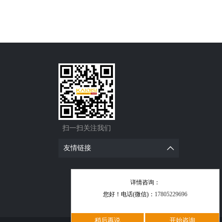
扫一扫关注我们
友情链接
详情咨询：
您好！电话(微信)：
17805229696
稍后再说
开始咨询