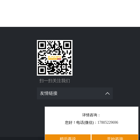
扫一扫关注我们
友情链接
详情咨询：
您好！电话(微信)：
17805229696
稍后再说
开始咨询