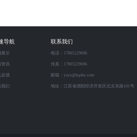
速导航
联系我们
例展示
电话：17805229696
闻资讯
传真：17805229696
见反馈
邮箱：yxzx@kqsbz.com
系我们
地址：江苏省泗阳经济开发区北京东路101号